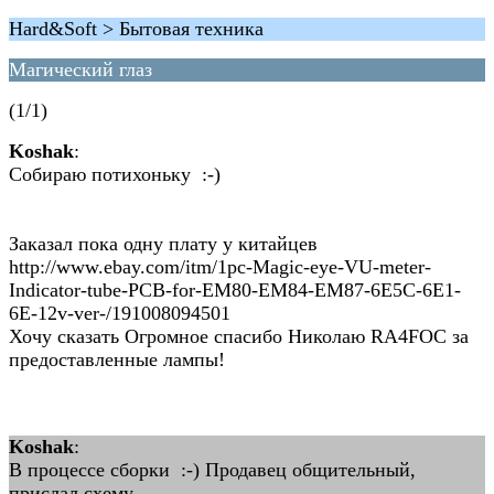
Hard&Soft > Бытовая техника
Магический глаз
(1/1)
Koshak
:
Собираю потихоньку :-)
Заказал пока одну плату у китайцев
http://www.ebay.com/itm/1pc-Magic-eye-VU-meter-
Indicator-tube-PCB-for-EM80-EM84-EM87-6E5C-6E1-
6E-12v-ver-/191008094501
Хочу сказать Огромное спасибо Николаю RA4FOC за
предоставленные лампы!
Koshak
:
В процессе сборки :-) Продавец общительный,
прислал схему.