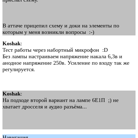
В аттаче прицепил схему и доки на элементы по
которым у меня возникли вопросы :-)
Koshak
:
Тест работы через набортный микрофон :D
Без лампы настраиваем напряжение накала 6,3в и
анодное напряжение 250в. Усиление по входу так же
регулируется.
Koshak
:
На подходе второй вариант на лампе 6Е1П ;) не
хватает дросселя и аудио разъёма...
Навигация