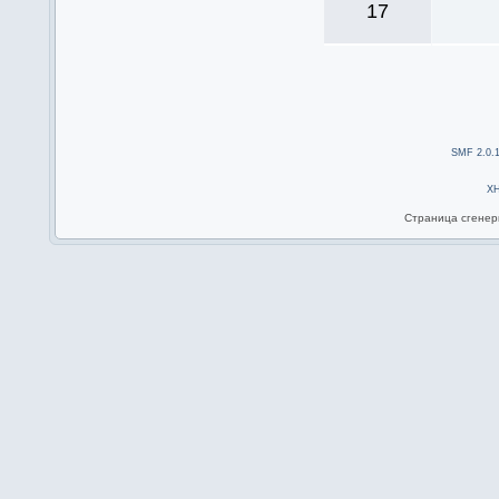
17
SMF 2.0.
X
Страница сгенери