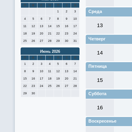
П
В
С
Ч
П
С
В
Среда
1
2
3
4
5
6
7
8
9
10
13
11
12
13
14
15
16
17
18
19
20
21
22
23
24
Четверг
25
26
27
28
29
30
31
Июнь 2026
14
П
В
С
Ч
П
С
В
1
2
3
4
5
6
7
Пятница
8
9
10
11
12
13
14
15
16
17
18
19
20
21
15
22
23
24
25
26
27
28
Суббота
29
30
16
Воскресенье