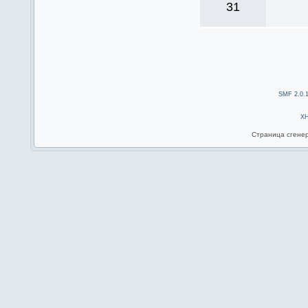
31
SMF 2.0.
X
Страница сгенер