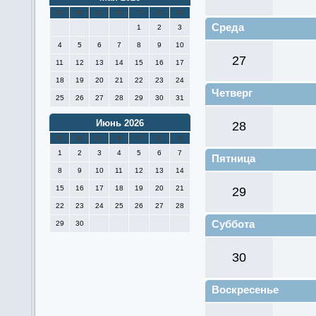
П
В
С
Ч
П
С
В
Среда
1
2
3
4
5
6
7
8
9
10
27
11
12
13
14
15
16
17
18
19
20
21
22
23
24
Четверг
25
26
27
28
29
30
31
Июнь 2026
28
П
В
С
Ч
П
С
В
1
2
3
4
5
6
7
Пятница
8
9
10
11
12
13
14
15
16
17
18
19
20
21
29
22
23
24
25
26
27
28
Суббота
29
30
30
Воскресенье