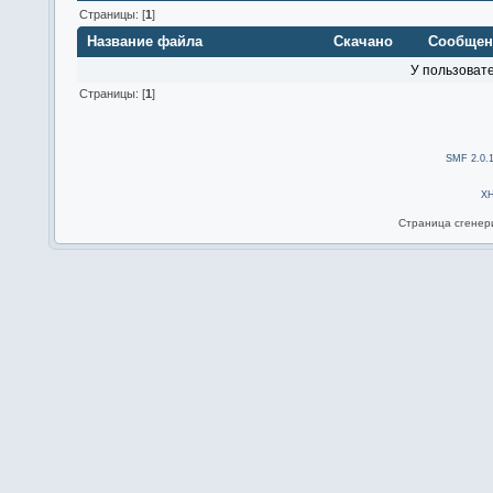
Страницы: [
1
]
Название файла
Скачано
Сообщен
У пользовате
Страницы: [
1
]
SMF 2.0.
X
Страница сгенери