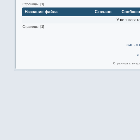
Страницы: [
1
]
Название файла
Скачано
Сообще
У пользовате
Страницы: [
1
]
SMF 2.0.
X
Страница сгенери