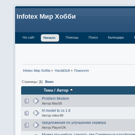
Infotex Мир Хобби
На сайт
Помощь
Поиск
Календарь
Начало
Infotex Мир Хобби
»
Hard&Soft
»
Помогите
Страницы: [
1
]
Вниз
Тема
/
Автор
Problem Modem
Автор Max58
hl model to cs 1.6
Автор mitev98
предложения по улучшению сервера
Автор PlayerOK
Может кто-нибудь сделать два Серверные платформы