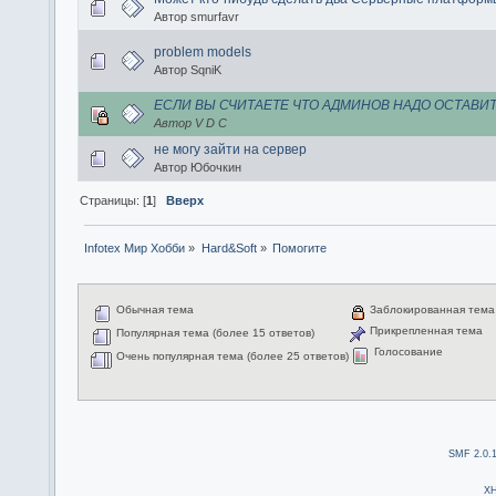
Автор smurfavr
problem models
Автор SqniK
ЕСЛИ ВЫ СЧИТАЕТЕ ЧТО АДМИНОВ НАДО ОСТАВИТ
Автор V D C
не могу зайти на сервер
Автор Юбочкин
Страницы: [
1
]
Вверх
Infotex Мир Хобби
»
Hard&Soft
»
Помогите
Обычная тема
Заблокированная тема
Прикрепленная тема
Популярная тема (более 15 ответов)
Голосование
Очень популярная тема (более 25 ответов)
SMF 2.0.
X