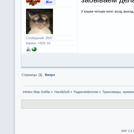
У кошки четыре ноги: вход, выход
Сообщений: 3597
Карма: +320/-16
Страницы: [
1
]
Вверх
Infotex Мир Хобби
»
Hard&Soft
»
Радиолюбителю
»
Трансиверы, приемн
SMF 2.0.