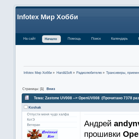
Infotex Мир Хобби
На сайт
Помощь
Поиск
Календарь
Начало
Infotex Мир Хобби
»
Hard&Soft
»
Радиолюбителю
»
Трансиверы, приемн
Страницы: [
1
]
Вниз
Тема: Zastone UV008 --> OpenUV008 (Прочитано 7378 раз
Koshak
Отпусти меня чудо халфа
КотЭ
Андрей
andyn
Ветеран
прошивки
Ope