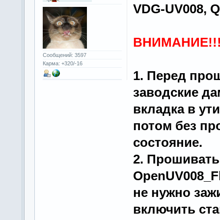
VDG-UV008, Q
ВНИМАНИЕ!!
Сообщений: 3597
Карма: +320/-16
1. Перед про
заводские да
вкладка в ут
потом без пр
состояние.
2. Прошивать
OpenUV008_Fl
не нужно заж
включить ста