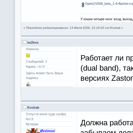
OpenUV008_beta_1.4+flasher+cp
У кошки четыре ноги: вход, выход
«
Последнее редактирование: 13 Июля 2026, 21:16:20 от Koshak
»
ke2bnx
Новичок
Работает ли п
Сообщений: 3
(dual band), та
Карма: +1/-0
Здесь может быть Ваша
версиях Zasto
подпись
Koshak
Отпусти меня чудо халфа
КотЭ
Должна работа
Ветеран
забываем дела