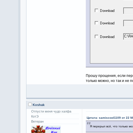
Прошу прощения, если пере
только можно, но так и не п
Koshak
Отпусти меня чудо халфа
КотЭ
Цитата: samiscool1109 от 22 М
Ветеран
Я перерыл всё, что только мож