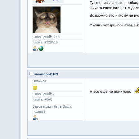
Тут я описывал что необхо
Ничего сложного нет, я дел
Возможно это никому не н
У кошки четыре ноги: вход, вы
Сообщений: 3599
Карма: +320/-16
samiscool1109
Новичок
Я всё ещё не понимаю.
Сообщений: 7
Карма: +0/-0
Здесь может быть Ваша
подпись