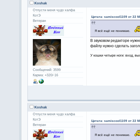
Koshak
Отпусти меня чудо халфа
КотЭ
Цитата: samiscool1109 от 22 М
Ветеран
Я всё ещё не понимаю.
В звуковом редакторе нужн
файлу нужно сделать загол
У кошки четыре ноги: вход, вы
Сообщений: 3599
Карма: +320/-16
Koshak
Отпусти меня чудо халфа
КотЭ
Цитата: samiscool1109 от 22 М
Ветеран
Я всё ещё не понимаю.