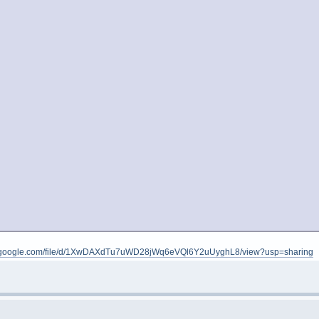
ve.google.com/file/d/1XwDAXdTu7uWD28jWq6eVQl6Y2uUyghL8/view?usp=sharing