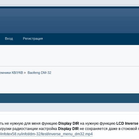
Вход
Регистрация
емники КВ/УКВ
»
Baofeng DM-32
ть не нужную для меня функцию
Display DIR
на нужную функцию
LCD Inverse
агрузки радиостанции настройка
Display DIR
не сохраняется даже в стоковой 
://infotex58.ru/infot/dm-32/test/inverse_menu_dm32.mp4