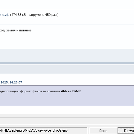
nu.zip
(474.53 кБ - загружено 450 раз.)
ход, земля и питание
2025, 16:20:07
радиостанции, формат файла аналогичен
Abbree DM-F8