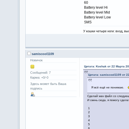
60
Battery level Hi
Battery level Mid
Battery level Low
SMS
У кошки четыре ноги: вход, вы
samiscool1109
Новичок
Цитата: Koshak от 22 Марта 20
Сообщений: 7
Цитата: samiscool1109 от 2
Карма: +0/-0
Здесь может быть Ваша
Я всё ещё не понимаю.
подпись
Сделай wav файл со следую
И скинь сюда, я помогу сдела
1
2
3
4
5
6