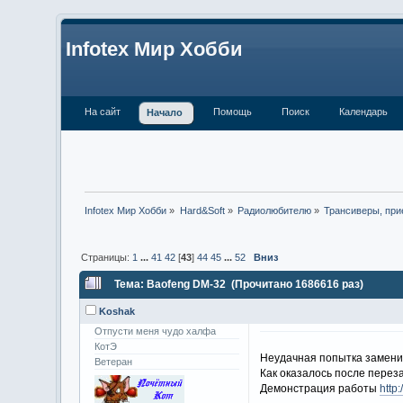
Infotex Мир Хобби
На сайт
Помощь
Поиск
Календарь
Начало
Infotex Мир Хобби
»
Hard&Soft
»
Радиолюбителю
»
Трансиверы, при
Страницы:
1
...
41
42
[
43
]
44
45
...
52
Вниз
Тема: Baofeng DM-32 (Прочитано 1686616 раз)
Koshak
Отпусти меня чудо халфа
КотЭ
Неудачная попытка замени
Ветеран
Как оказалось после перез
Демонстрация работы
http