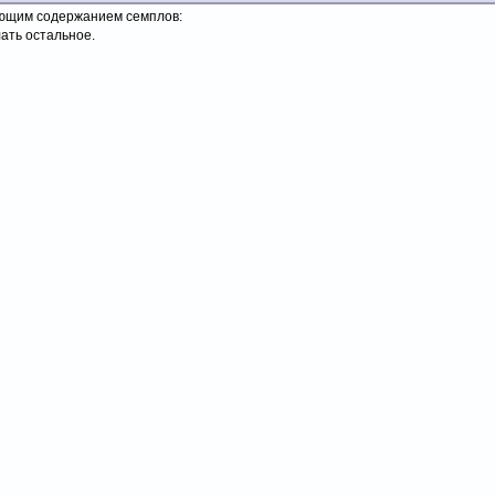
ющим содержанием семплов:
лать остальное.