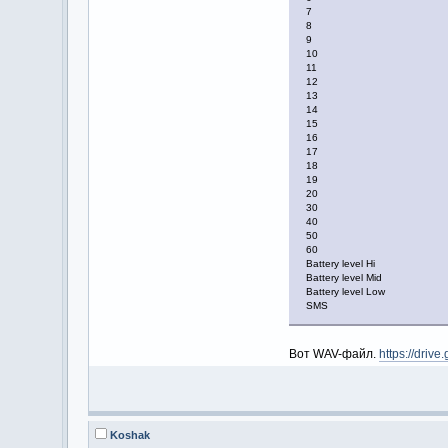
7
8
9
10
11
12
13
14
15
16
17
18
19
20
30
40
50
60
Battery level Hi
Battery level Mid
Battery level Low
SMS
Вот WAV-файл.
https://dri
Koshak