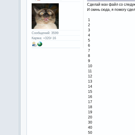
Сделай wav файл со следу
И скинь сюда, я помогу сде
1
2
3
Сообщений: 3599
4
Карма: +320/-16
5
6
7
8
9
10
11
12
13
14
15
16
17
18
19
20
30
40
50