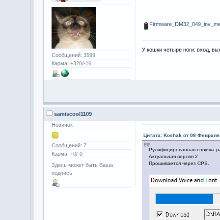
Firmware_DM32_049_inv_me
У кошки четыре ноги: вход, вы
Сообщений: 3599
Карма: +320/-16
samiscool1109
Новичок
Цитата: Koshak от 08 Февраля 
Сообщений: 7
Русифицированная озвучка 
Карма: +0/-0
Актуальная версия 2
Прошивается через CPS.
Здесь может быть Ваша
подпись