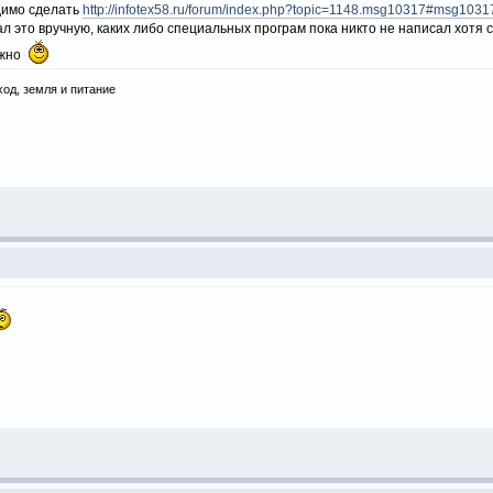
димо сделать
http://infotex58.ru/forum/index.php?topic=1148.msg10317#msg1031
ал это вручную, каких либо специальных програм пока никто не написал хотя с
ужно
ход, земля и питание