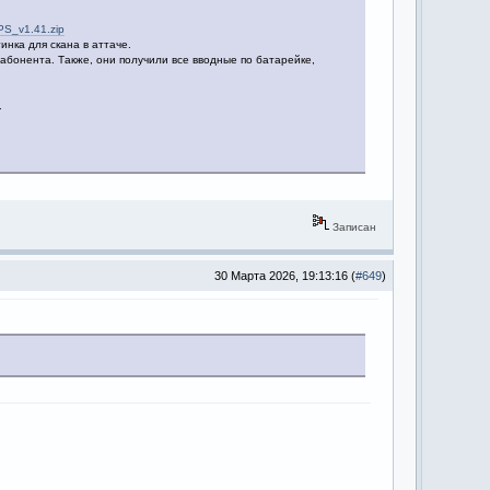
S_v1.41.zip
инка для скана в аттаче.
 абонента. Также, они получили все вводные по батарейке,
.
Записан
30 Марта 2026, 19:13:16 (
#649
)