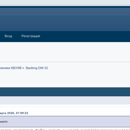
Вход
Регистрация
емники КВ/УКВ
»
Baofeng DM-32
арта 2026, 07:09:23
вышло.