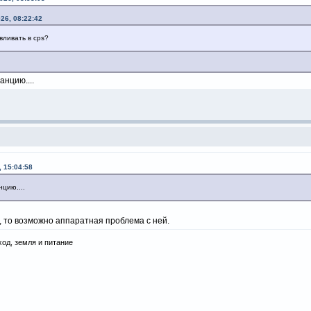
26, 08:22:42
вливать в cps?
анцию....
, 15:04:58
цию....
т, то возможно аппаратная проблема с ней.
ход, земля и питание