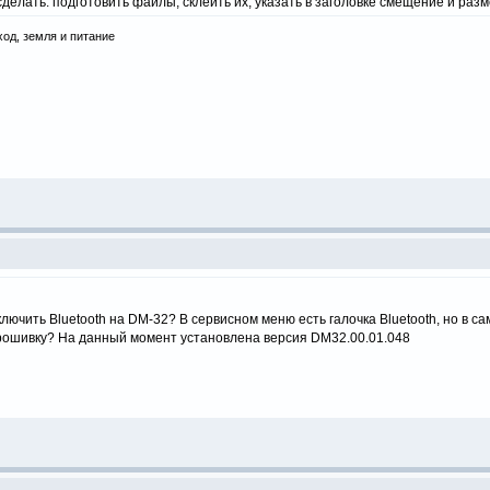
делать: подготовить файлы, склеить их, указать в заголовке смещение и раз
ход, земля и питание
ключить Bluetooth на DM-32? В сервисном меню есть галочка Bluetooth, но в с
рошивку? На данный момент установлена версия DM32.00.01.048