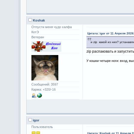
Koshak
Отпусти меня чудо халфа
КотЭ
Цитата: igor от 11 Апреля 2026
Ветеран
и zip какой из них? устанавл
zip распаковать и запустить
У кошки четыре ноги: вход, вы
Сообщений: 3597
Карма: +320/-16
igor
Пользователь
Цитата: Koshak от 11 Апреля 2