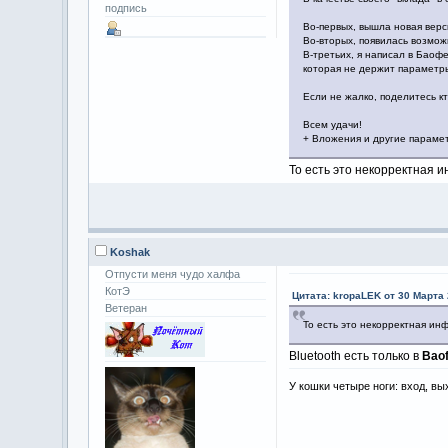
подпись
Во-первых, вышла новая верс
Во-вторых, появилась возмож
В-третьих, я написал в Баофе
которая не держит параметры
Если не жалко, поделитесь кт
Всем удачи!
+ Вложения и другие параме
То есть это некорректная 
Koshak
Отпусти меня чудо халфа
КотЭ
Цитата: kropaLEK от 30 Марта 
Ветеран
То есть это некорректная и
Bluetooth есть только в
Bao
У кошки четыре ноги: вход, вы