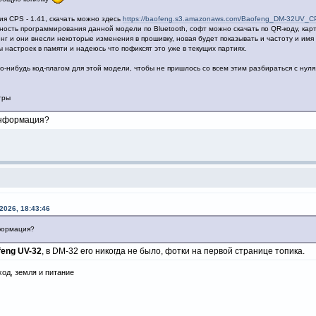
ия CPS - 1.41, скачать можно здесь
https://baofeng.s3.amazonaws.com/Baofeng_DM-32UV_CP
ность программирования данной модели по Bluetooth, софт можно скачать по QR-коду, карт
нг и они внесли некоторые изменения в прошивку, новая будет показывать и частоту и имя
 настроек в памяти и надеюсь что пофиксят это уже в текущих партиях.
о-нибудь код-плагом для этой модели, чтобы не пришлось со всем этим разбираться с нуля
тры
информация?
2026, 18:43:46
нформация?
feng UV-32
, в DM-32 его никогда не было, фотки на первой странице топика.
ход, земля и питание