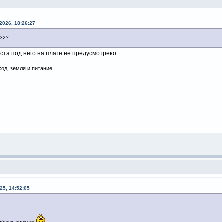
2026, 18:26:27
-32?
еста под него на плате не предусмотрено.
ход, земля и питание
25, 14:52:05
 общую копилку