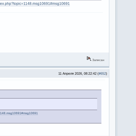
m/index.php?topic=1148.msg10691#msg10691
Записан
11 Апреля 2026, 08:22:42 (
#652
)
ic=1148.msg10691#msg10691