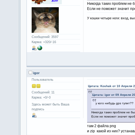
Никогда таких проблем не 
Если не поможет значит пр
У кошки четыре ноги: вход, вы
Сообщений: 3597
Карма: +320/-16
igor
Пользователь
Цитата: Koshak от 10 Апреля 2
Сообщений: 11
Цитата: igor от 09 Апреля 2
Карма: +0/-0
у кого нибудь gps тупит??
Здесь может быть Ваша
подпись
Никогда таких проблем не бы
Если не поможет значит проб
там 2 файла png
и zip какой из них? устанав