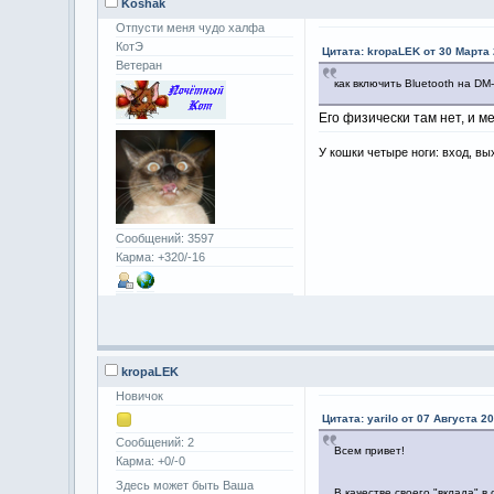
Koshak
Отпусти меня чудо халфа
КотЭ
Цитата: kropaLEK от 30 Марта 
Ветеран
как включить Bluetooth на DM
Его физически там нет, и м
У кошки четыре ноги: вход, вы
Сообщений: 3597
Карма: +320/-16
kropaLEK
Новичок
Цитата: yarilo от 07 Августа 20
Сообщений: 2
Всем привет!
Карма: +0/-0
Здесь может быть Ваша
В качестве своего "вклада" в