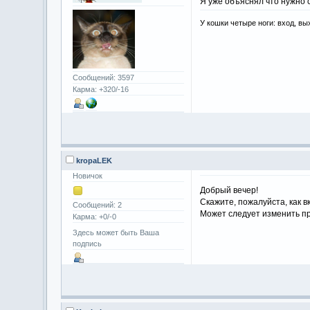
Я уже объяснял что нужно с
У кошки четыре ноги: вход, вы
Сообщений: 3597
Карма: +320/-16
kropaLEK
Новичок
Добрый вечер!
Скажите, пожалуйста, как в
Сообщений: 2
Может следует изменить п
Карма: +0/-0
Здесь может быть Ваша
подпись