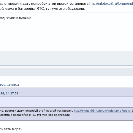
было, время и дату попробуй этой прогой установить
http://infotex58.ru/foru
облемма в батарейке RTC, тут уже это обсуждали.
ход, земля и питание
026, 19:35:11
026, 14:27:51
ло, время и дату попробуй этой прогой установить
http://infotex58.ru/forum/index.php?top
лемма в батарейке RTC, тут уже это обсуждали.
ливать в cps?