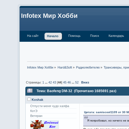
Infotex Мир Хобби
На сайт
Помощь
Поиск
Календарь
Начало
Infotex Мир Хобби
»
Hard&Soft
»
Радиолюбителю
»
Трансиверы, при
Страницы:
1
...
42
43
[
44
]
45
46
...
52
Вниз
Тема: Baofeng DM-32 (Прочитано 1685691 раз)
Koshak
Отпусти меня чудо халфа
КотЭ
Цитата: samiscool1109 от 30 М
Ветеран
Я попробовал, но ничего не 