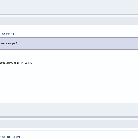
, 08:22:42
ивать в cps?
.
ход, земля и питание
026, 08:53:03