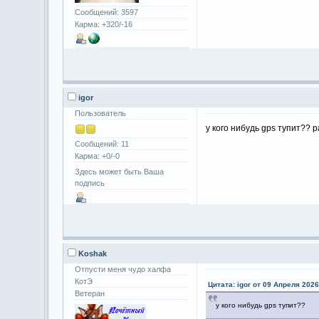
Сообщений: 3597
Карма: +320/-16
igor
Пользователь
у кого нибудь gps тупит?? 
Сообщений: 11
Карма: +0/-0
Здесь может быть Ваша
подпись
Koshak
Отпусти меня чудо халфа
КотЭ
Цитата: igor от 09 Апреля 2026
Ветеран
у кого нибудь gps тупит??