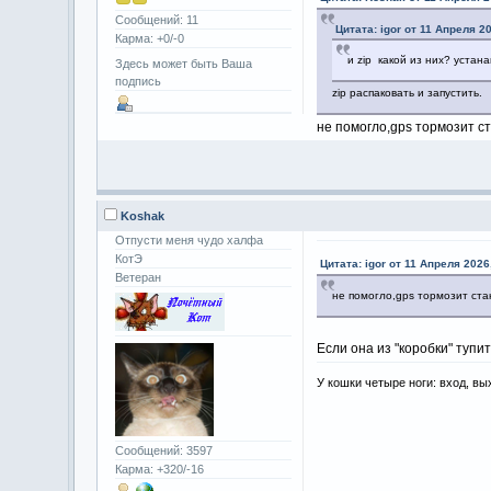
Сообщений: 11
Цитата: igor от 11 Апреля 20
Карма: +0/-0
и zip какой из них? устана
Здесь может быть Ваша
подпись
zip распаковать и запустить.
не помогло,gps тормозит ст
Koshak
Отпусти меня чудо халфа
КотЭ
Цитата: igor от 11 Апреля 2026
Ветеран
не помогло,gps тормозит стан
Если она из "коробки" тупи
У кошки четыре ноги: вход, вы
Сообщений: 3597
Карма: +320/-16