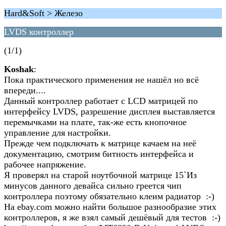
Hard&Soft > Железо
LVDS контроллер
(1/1)
Koshak
:
Пока практического применения не нашёл но всё
впереди....
Данный контроллер работает с LCD матрицей по
интерфейсу LVDS, разрешение дисплея выставляется
перемычками на плате, так-же есть кнопочное
управление для настройки.
Прежде чем подключать к матрице качаем на неё
документацию, смотрим битность интерфейса и
рабочее напряжение.
Я проверял на старой ноутбочной матрице 15`Из
минусов данного девайса сильно греется чип
контроллера поэтому обязательно клеим радиатор :-)
На ebay.com можно найти большое разнообразие этих
контроллеров, я же взял самый дешёвый для тестов :-)