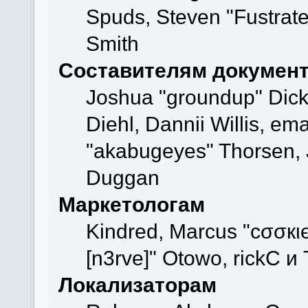
Spuds, Steven "Fustrat
Smith
Составителям докумен
Joshua "groundup" Dicke
Diehl, Dannii Willis, e
"akabugeyes" Thorsen, J
Duggan
Маркетологам
Kindred, Marcus "cσσкι
[n3rve]" Otowo, rickC и
Локализаторам