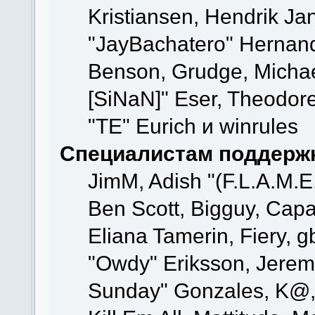
Kristiansen, Hendrik Ja
"JayBachatero" Hernand
Benson, Grudge, Michael
[SiNaN]" Eser, Theodore
"TE" Eurich и winrules
Специалистам поддерж
JimM, Adish "(F.L.A.M.E.
Ben Scott, Bigguy, Cap
Eliana Tamerin, Fiery, 
"Owdy" Eriksson, Jeremy 
Sunday" Gonzales, K@, 