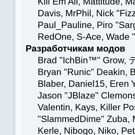
Kill Em All, Mattitude, M
Davis, MrPhil, Nick "Fiz
Paul_Pauline, Piro "Sar
RedOne, S-Ace, Wade "
Разработчикам модов
Brad "IchBin™" Grow, 
Bryan "Runic" Deakin, 
Blaber, Daniel15, Eren 
Jason "JBlaze" Clemons
Valentin, Kays, Killer P
"SlammedDime" Zuba, M
Kerle, Nibogo, Niko, Pet