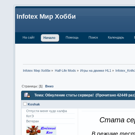
Infotex Мир Хобби
На сайт
Помощь
Поиск
Календарь
Начало
Infotex Мир Хобби
»
Half-Life Mods
»
Игры на движке HL1
»
Infotex_Knife
Страницы: [
1
]
Вниз
Тема: Обнуление статы сервера! (Прочитано 42449 раз
Koshak
Отпусти меня чудо халфа
КотЭ
Стата сер
Ветеран
В режиме тес