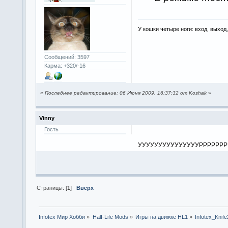
У кошки четыре ноги: вход, выход
Сообщений: 3597
Карма: +320/-16
«
Последнее редактирование: 06 Июня 2009, 16:37:32 от Koshak
»
Vinny
Гость
УУУУУУУУУУУУУУУРРРРРРР
Страницы: [
1
]
Вверх
Infotex Мир Хобби
»
Half-Life Mods
»
Игры на движке HL1
»
Infotex_Knife