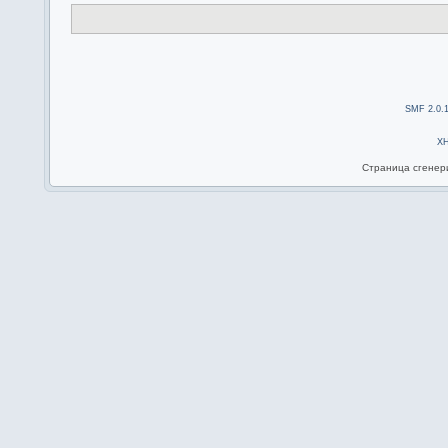
SMF 2.0.
X
Страница сгенери