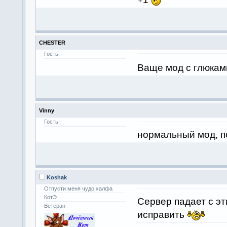
CHESTER
Гость
Ваще мод с глюками
Vinny
Гость
нормальный мод, п
Koshak
Отпусти меня чудо халфа
КотЭ
Сервер падает с 
Ветеран
исправить