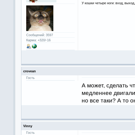
У кошки четыре ноги: вход, выход
Сообщений: 3597
Карма: +320/-16
crovean
Гость
А может, сделать ч
медленнее двигалис
но все таки? А то 
Vinny
Гость