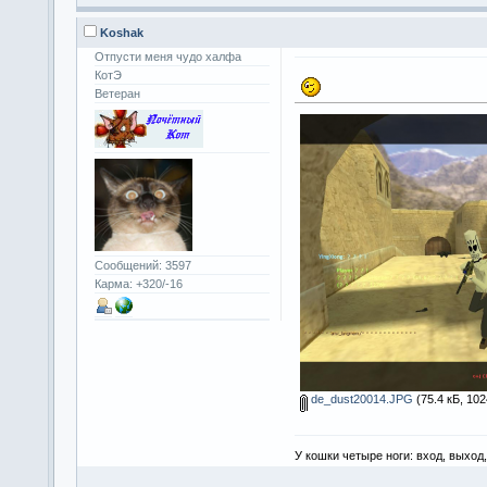
Koshak
Отпусти меня чудо халфа
КотЭ
Ветеран
Сообщений: 3597
Карма: +320/-16
de_dust20014.JPG
(75.4 кБ, 10
У кошки четыре ноги: вход, выход