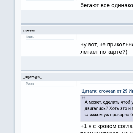
бегают все одинак
crovean
Гость
ну вот, че прикольн
летает по карте?)
_B@tm@n_
Гость
Цитата: crovean от 29 И
А может, сделать чтоб
двигались? Хоть это и 
слижком уж проворно б
+1 я с кровом согл