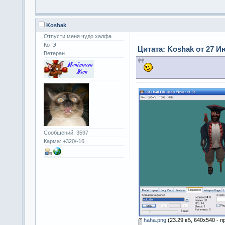
Koshak
Отпусти меня чудо халфа
КотЭ
Цитата: Koshak от 27 Ию
Ветеран
Сообщений: 3597
Карма: +320/-16
haha.png
(23.29 кБ, 640x540 - п