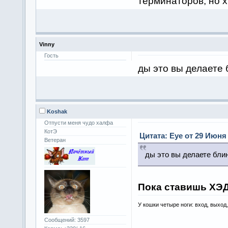
терминаторов, но х
Vinny
Гость
ды это вы делаете 
Koshak
Отпусти меня чудо халфа
КотЭ
Цитата: Eye от 29 Июня 
Ветеран
ды это вы делаете бли
Пока ставишь ХЭ
У кошки четыре ноги: вход, выход
Сообщений: 3597