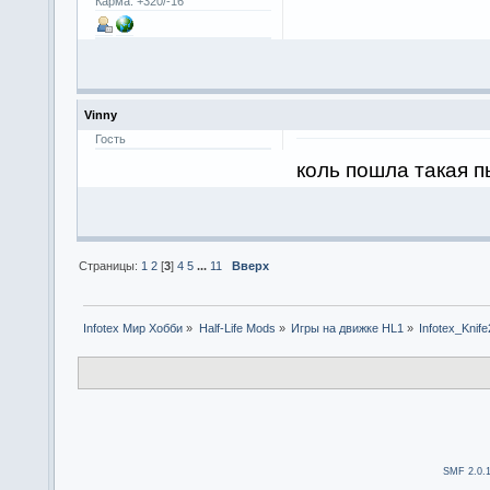
Карма: +320/-16
Vinny
Гость
коль пошла такая п
Страницы:
1
2
[
3
]
4
5
...
11
Вверх
Infotex Мир Хобби
»
Half-Life Mods
»
Игры на движке HL1
»
Infotex_Knife
SMF 2.0.