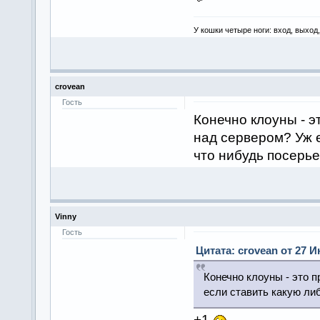
У кошки четыре ноги: вход, выход
crovean
Гость
Конечно клоуны - э
над сервером? Уж е
что нибудь посерье
Vinny
Гость
Цитата: crovean от 27 И
Конечно клоуны - это 
если ставить какую либ
+1