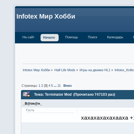
Infotex Мир Хобби
На сайт
Помощь
Поиск
Календарь
Начало
Infotex Мир Хобби
»
Half-Life Mods
»
Игры на движке HL1
»
Infotex_Knife
Страницы:
1
2
[
3
]
4
5
...
11
Вниз
Тема: Terminator Mod (Прочитано 747103 раз)
_B@tm@n_
Гость
хахахахахахааха +