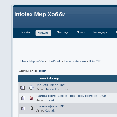
Infotex Мир Хобби
На сайт
Помощь
Поиск
Календарь
Начало
Infotex Мир Хобби
»
Hard&Soft
»
Радиолюбителю
»
КВ и УКВ
Страницы: [
1
]
Вниз
Тема
/
Автор
Трансляции on-line
Автор
Hamradio
«
1
2
3
»
Работа космонавтов в открытом космосе 19.06.14
Автор
Koshak
Грязь в эфире xDD
Автор
Koshak