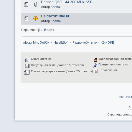
Первое QSO 144.300 MHz SSB
Автор
Koshak
Не светит мне КВ
Автор
Koshak
Страницы: [
1
]
Вверх
Infotex Мир Хобби
»
Hard&Soft
»
Радиолюбителю
»
КВ и УКВ
Обычная тема
Заблокированная тема
Прикрепленная тема
Популярная тема (более 15 ответов)
Голосование
Очень популярная тема (более 25 ответов)
SMF 2.0.
X
Страница сгенер