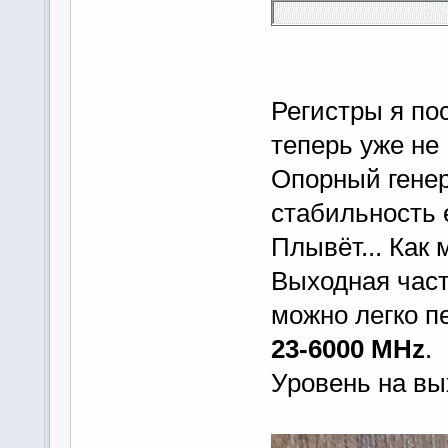
Регистры я по
теперь уже не
Опорный генер
стабильность 
Плывёт... Как
Выходная час
можно легко п
23-6000 MHz
.
Уровень на в