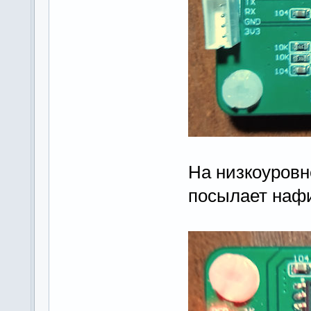
На низкоуровн
посылает нафиг