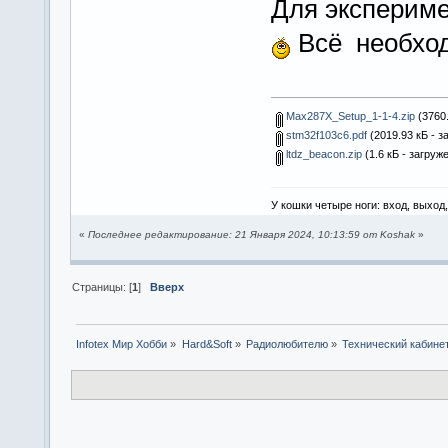
Для экспериме
Всё необход
Max287X_Setup_1-1-4.zip
(3760.
stm32f103c6.pdf
(2019.93 кБ - з
ltdz_beacon.zip
(1.6 кБ - загруж
У кошки четыре ноги: вход, выход
«
Последнее редактирование: 21 Января 2024, 10:13:59 от Koshak
»
Страницы: [
1
]
Вверх
Infotex Мир Хобби
»
Hard&Soft
»
Радиолюбителю
»
Технический кабине