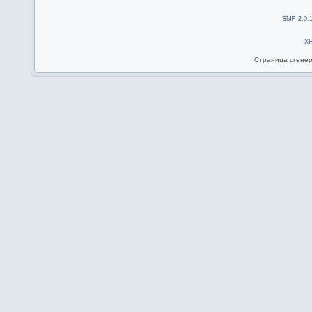
SMF 2.0.
X
Страница сгенер