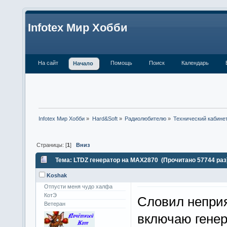
Infotex Мир Хобби
На сайт
Помощь
Поиск
Календарь
Начало
Infotex Мир Хобби
»
Hard&Soft
»
Радиолюбителю
»
Технический кабине
Страницы: [
1
]
Вниз
Тема: LTDZ генератор на MAX2870 (Прочитано 57744 раз
Koshak
Отпусти меня чудо халфа
КотЭ
Словил неприя
Ветеран
включаю генер