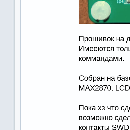
Прошивок на д
Имееются тол
коммандами.
Собран на ба
MAX2870, LCD
Пока хз что с
возможно сде
контакты SWD