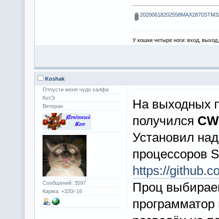
20200618202558MAX2870STM32
У кошки четыре ноги: вход, выход
Koshak
Отпусти меня чудо халфа
КотЭ
На выходных 
Ветеран
получился
CW
Установил над
процессоров 
https://github
Проц выбираем
Сообщений: 3597
Карма: +320/-16
программатор