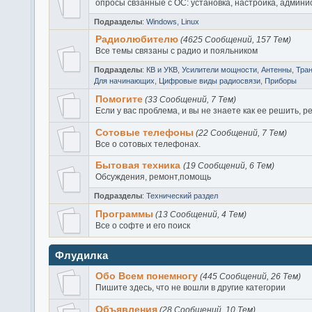
опросы свзанные с ОС: установка, настройка, админи
Подразделы
:
Windows
,
Linux
Радиолюбителю
(4625 Сообщений, 157 Тем)
Все темы связаны с радио и пояльником
Подразделы
:
КВ и УКВ
,
Усилители мощности
,
Антенны
,
Тра
Для начинающих
,
Цифровые виды радиосвязи
,
Приборы
Помогите
(33 Сообщений, 7 Тем)
Если у вас проблема, и вы не знаете как ее решить, р
Сотовые телефоны
(22 Сообщений, 7 Тем)
Все о сотовых телефонах.
Бытовая техника
(19 Сообщений, 6 Тем)
Обсуждения, ремонт,помощь
Подразделы
:
Технический раздел
Программы
(13 Сообщений, 4 Тем)
Все о софте и его поиск
Флудилка
Обо Всем понемногу
(445 Сообщений, 26 Тем)
Пишите здесь, что не вошли в другие категории
Объявления
(28 Сообщений, 10 Тем)