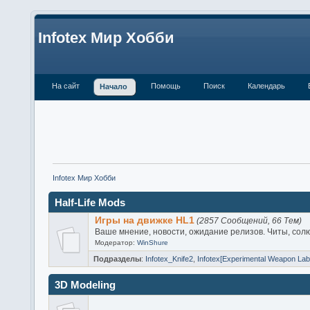
Infotex Мир Хобби
На сайт
Помощь
Поиск
Календарь
Начало
Infotex Мир Хобби
Half-Life Mods
Игры на движке HL1
(2857 Сообщений, 66 Тем)
Ваше мнение, новости, ожидание релизов. Читы, сол
Модератор:
WinShure
Подразделы
:
Infotex_Knife2
,
Infotex[Experimental Weapon Lab
3D Modeling