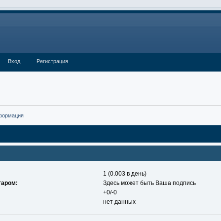
Вход
Регистрация
формация
1 (0.003 в день)
таром:
Здесь может быть Ваша подпись
+0/-0
нет данных