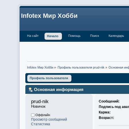
Infotex Мир Хобби
На сайт
Помощь
Поиск
Календарь
Начало
Infotex Мир Хобби
»
Профиль пользователя prud-nik
»
Основная ин
Профиль пользователя
Основная информация
prud-nik 
Сообщений:
Новичок
Подпись под ава
Карма:
Оффлайн
Возраст:
Просмотр сообщений
Статистика