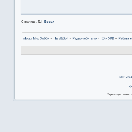
Страницы: [
1
]
Вверх
Infotex Мир Хобби
»
Hard&Soft
»
Радиолюбителю
»
КВ и УКВ
»
Работа к
SMF 2.0.
X
Страница сгенери