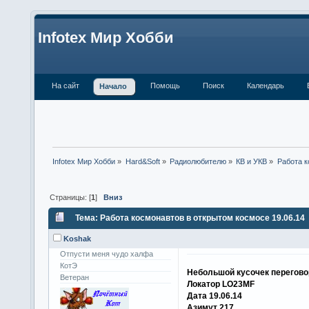
Infotex Мир Хобби
На сайт
Помощь
Поиск
Календарь
Начало
Infotex Мир Хобби
»
Hard&Soft
»
Радиолюбителю
»
КВ и УКВ
»
Работа к
Страницы: [
1
]
Вниз
Тема: Работа космонавтов в открытом космосе 19.06.14 
Koshak
Отпусти меня чудо халфа
КотЭ
Небольшой кусочек перегов
Ветеран
Локатор LO23MF
Дата 19.06.14
Азимут 217