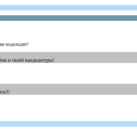
ам подоходят!
отив и своей кандидатуры!
ть!!!