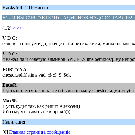
Hard&Soft > Помогите
ЕСЛИ ВЫ СЧИТАЕТЕ ЧТО АДМИНОВ НАДО ОСТАВИТЬ!
(1/2)
>
>>
V D C
:
если вы голосуете да, то ещё напишите какие админы больше в
V D C
:
я нажал да и советую админов SPLIFF,Slims,oembiosq! ну непр
FORTYNA
:
chestor,spliff,slims,vad. :$ :$ :$ :$ok
BaueR
:
Пусть остаётся так как всё и было только у Chestera админу убра
Max58
:
Пусть будет так. как решит Алексей!)
Ибо ему указывать не в праве))))
Навигация
[0]
Главная страница сообщений