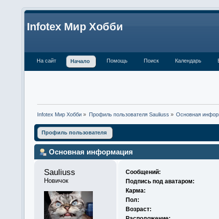
Infotex Мир Хобби
На сайт
Помощь
Поиск
Календарь
Начало
Infotex Мир Хобби
»
Профиль пользователя Sauliuss
»
Основная инфор
Профиль пользователя
Основная информация
Sauliuss 
Сообщений:
Новичок
Подпись под аватаром:
Карма:
Пол:
Возраст:
Расположение: