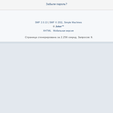
Забыли пароль?
SMF 2.0.13
|
SMF © 2011
,
Simple Machines
©
Joker™
XHTML
Мобильная версия
Страница сгенерирована за 2.256 секунд. Запросов: 9.