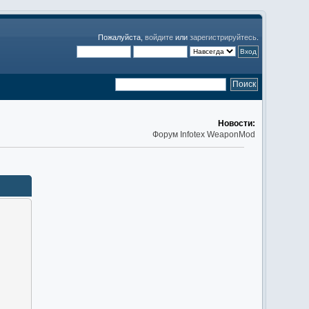
Пожалуйста,
войдите
или
зарегистрируйтесь
.
Новости:
Форум Infotex WeaponMod