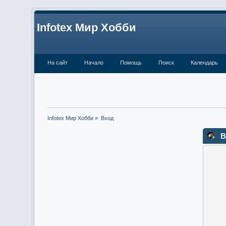
Infotex Мир Хобби
На сайт
Начало
Помощь
Поиск
Календарь
Infotex Мир Хобби
»
Вход
В