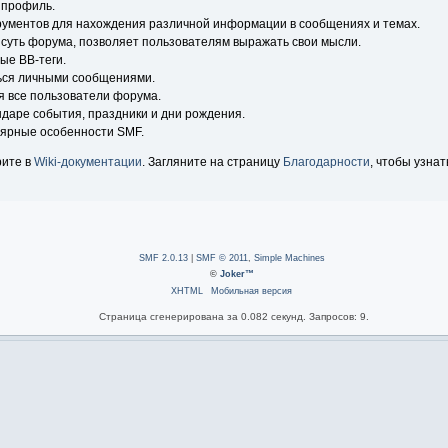
 профиль.
рументов для нахождения различной информации в сообщениях и темах.
 суть форума, позволяет пользователям выражать свои мысли.
ые BB-теги.
ься личными сообщениями.
я все пользователи форума.
ндаре события, праздники и дни рождения.
лярные особенности SMF.
рите в
Wiki-документации
. Загляните на страницу
Благодарности
, чтобы узнат
SMF 2.0.13
|
SMF © 2011
,
Simple Machines
©
Joker™
XHTML
Мобильная версия
Страница сгенерирована за 0.082 секунд. Запросов: 9.