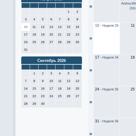
Andrey98
»
П
В
С
Ч
П
С
В
(50)
1
2
3
4
5
6
7
8
9
10
11
-
Неделя 33
10
11
12
13
14
15
16
17
18
19
20
21
22
23
»
24
25
26
27
28
29
30
31
17
18
-
Неделя 34
Сентябрь 2026
П
В
С
Ч
П
С
В
»
1
2
3
4
5
6
7
8
9
10
11
12
13
14
15
16
17
18
19
20
24
25
-
Неделя 35
21
22
23
24
25
26
27
»
28
29
30
31
-
Неделя 36
»