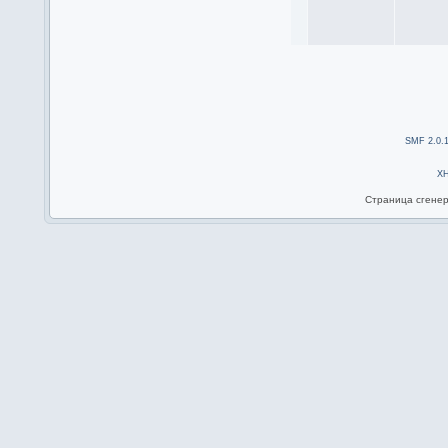
SMF 2.0.
X
Страница сгенер