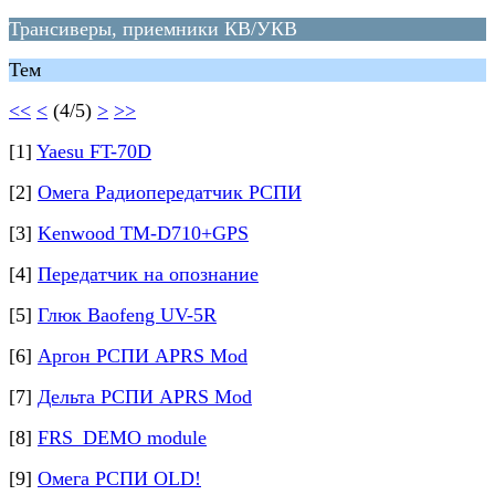
Трансиверы, приемники КВ/УКВ
Тем
<<
<
(4/5)
>
>>
[1]
Yaesu FT-70D
[2]
Омега Радиопередатчик РСПИ
[3]
Kenwood TM-D710+GPS
[4]
Передатчик на опознание
[5]
Глюк Baofeng UV-5R
[6]
Аргон РСПИ APRS Mod
[7]
Дельта РСПИ APRS Mod
[8]
FRS_DEMO module
[9]
Омега РСПИ OLD!