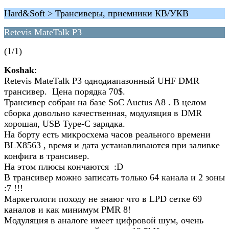
Hard&Soft > Трансиверы, приемники КВ/УКВ
Retevis MateTalk P3
(1/1)
Koshak
:
Retevis MateTalk P3 однодиапазонный UHF DMR
трансивер. Цена порядка 70$.
Трансивер собран на базе SoC Auctus A8 . В целом
сборка довольно качественная, модуляция в DMR
хорошая, USB Type-C зарядка.
На борту есть микросхема часов реального времени
BLX8563 , время и дата устанавливаются при заливке
конфига в трансивер.
На этом плюсы кончаются :D
В трансивер можно записать только 64 канала и 2 зоны
:7 !!!
Маркетологи походу не знают что в LPD сетке 69
каналов и как минимум PMR 8!
Модуляция в аналоге имеет цифровой шум, очень