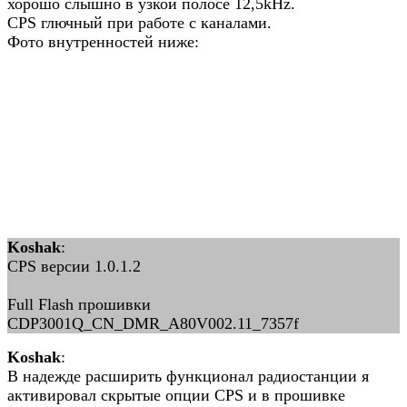
хорошо слышно в узкой полосе 12,5kHz.
CPS глючный при работе с каналами.
Фото внутренностей ниже:
Koshak
:
CPS версии 1.0.1.2
Full Flash прошивки
CDP3001Q_CN_DMR_A80V002.11_7357f
Koshak
:
В надежде расширить функционал радиостанции я
активировал скрытые опции CPS и в прошивке