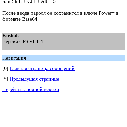
или Shift + Ctrl + Alt + 5
После ввода пароля он сохранится в ключе Power= в
формате Base64
Koshak
:
Версия CPS v1.1.4
Навигация
[0]
Главная страница сообщений
[*]
Предыдущая страница
Перейти к полной версии