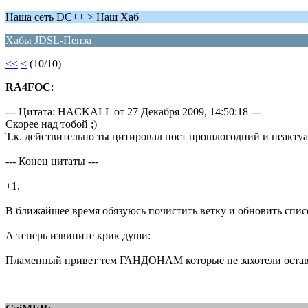
Наша сеть DC++ > Наш Хаб
Хабы JDSL-Пенза
<<
<
(10/10)
RA4FOC
:
--- Цитата: HACKALL от 27 Декабря 2009, 14:50:18 ---
Скорее над тобой ;)
Т.к. действительно ты цитировал пост прошлогодний и неактуа
--- Конец цитаты ---
+1.
В ближайшее время обязуюсь почистить ветку и обновить спи
А теперь извините крик души:
Пламенный привет тем ГАНДОНАМ которые не захотели остави