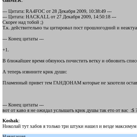
GaiMER
:
--- Цитата: RA4FOC от 28 Декабря 2009, 10:38:49 ---
--- Цитата: HACKALL от 27 Декабря 2009, 14:50:18 ---
Скорее над тобой ;)
Т.к. действительно ты цитировал пост прошлогодний и неактуа
--- Конец цитаты ---
+1.
В ближайшее время обязуюсь почистить ветку и обновить спи
А теперь извините крик души:
Пламенный привет тем ГАНДОНАМ которые не захотели остави
--- Конец цитаты ---
вот от каво я не ожидал услышать крик душы так ето от вас :$ ?
Koshak
:
Николай тут хабов я только три штуки нашел и везде максимум 
Навигация