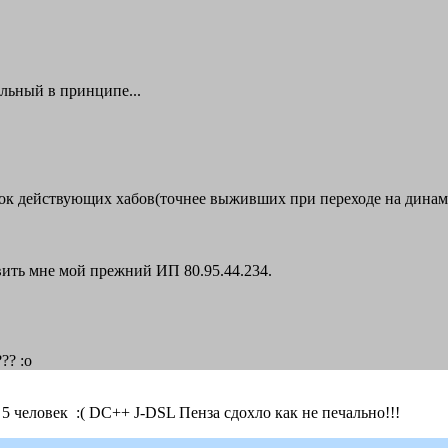
льный в принципе...
сок действующих хабов(точнее выживших при переходе на дина
ть мне мой прежний ИП 80.95.44.234.
?? :o
5 человек :( DC++ J-DSL Пенза сдохло как не печально!!!