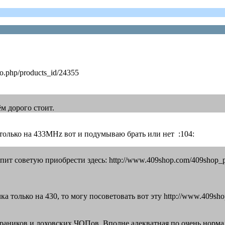
fo.php/products_id/24355
м дорого стоит.
 только на 433MHz вот и подумываю брать или нет :104:
ерпит советую приобрести здесь: http://www.409shop.com/409shop_
а только на 430, то могу посоветовать вот эту http://www.409sh
храников и лоховских ЧОПов. Вполне адекватная по очень нормал