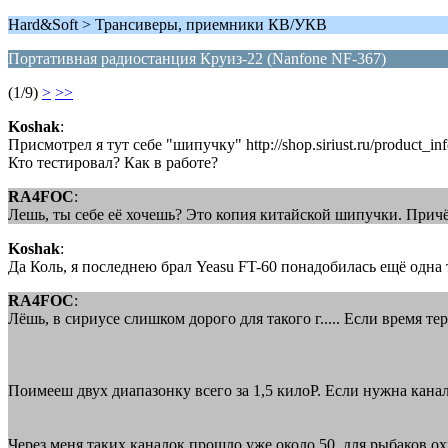
Hard&Soft > Трансиверы, приемники КВ/УКВ
Портативная радиостанция Круиз-22 (Nanfone NF-367)
(1/9)
>
>>
Koshak
:
Присмотрел я тут себе "шипучку" http://shop.siriust.ru/product_in
Кто тестировал? Как в работе?
RA4FOC
:
Лешь, ты себе её хочешь? Это копия китайской шипучки. Причё
Koshak
:
Да Коль, я последнею брал Yeasu FT-60 понадобилась ещё одна
RA4FOC
:
Лёшь, в сириусе слишком дорого для такого г..... Если время т
Поимееш двух диапазонку всего за 1,5 килоР. Если нужна каналк
Через меня таких каналок прошло уже около 50, для рыбаков о