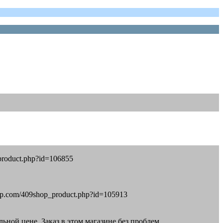
product.php?id=106855
op.com/409shop_product.php?id=105913
ьной цене. Заказ в этом магазине без проблем.