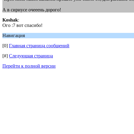
А в сириусе очееень дорого!
Koshak
:
Ого :7 вот спасибо!
Навигация
[0]
Главная страница сообщений
[#]
Следующая страница
Перейти к полной версии