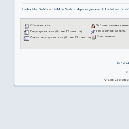
Infotex Мир Хобби
»
Half-Life Mods
»
Игры на движке HL1
»
Infotex_Knife
Обычная тема
Заблокированная тема
Прикрепленная тема
Популярная тема (более 15 ответов)
Голосование
Очень популярная тема (более 25 ответов)
SMF 2.0.
X
Страница сгенери