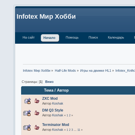
Infotex Мир Хобби
На сайт
Помощь
Поиск
Календарь
Начало
Infotex Мир Хобби
»
Half-Life Mods
»
Игры на движке HL1
»
Infotex_Knife
Страницы: [
1
]
Вниз
Тема
/
Автор
ZXC Mod
Автор
Koshak
DM Q3 Style
Автор
Koshak
«
1
2
»
Terminator Mod
Автор
Koshak
«
1
2
3
...
11
»