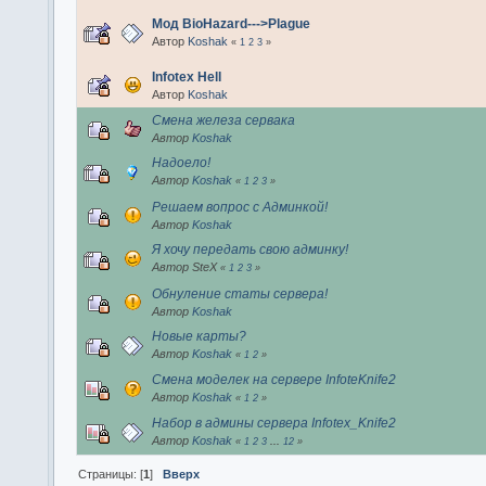
Мод BioHazard--->Plague
Автор
Koshak
«
1
2
3
»
Infotex Hell
Автор
Koshak
Смена железа сервака
Автор
Koshak
Надоело!
Автор
Koshak
«
1
2
3
»
Решаем вопрос с Админкой!
Автор
Koshak
Я хочу передать свою админку!
Автор SteX
«
1
2
3
»
Обнуление статы сервера!
Автор
Koshak
Новые карты?
Автор
Koshak
«
1
2
»
Смена моделек на сервере InfoteKnife2
Автор
Koshak
«
1
2
»
Набор в админы сервера Infotex_Knife2
Автор
Koshak
«
1
2
3
...
12
»
Страницы: [
1
]
Вверх