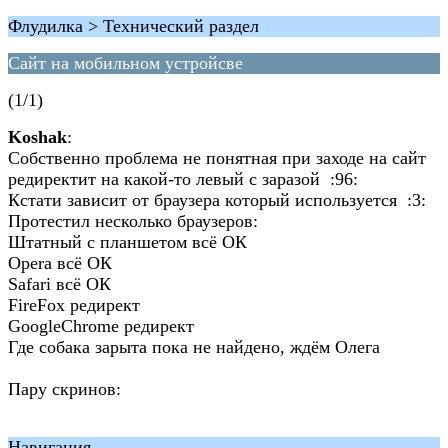
Флудилка > Технический раздел
Сайт на мобильном устройсве
(1/1)
Koshak
:
Собственно проблема не понятная при заходе на сайт
редиректит на какой-то левый с заразой :96:
Кстати зависит от браузера который используется :3:
Протестил несколько браузеров:
Штатный с планшетом всё ОК
Opera всё ОК
Safari всё ОК
FireFox редирект
GoogleChrome редирект
Где собака зарыта пока не найдено, ждём Олега
Пару скринов:
Навигация