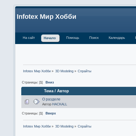
Infotex Мир Хобби
На сайт
Помощь
Поиск
Календарь
Начало
Infotex Мир Хобби
»
3D Modeling
»
Спрайты
Страницы: [
1
]
Вниз
Тема
/
Автор
О разделе
Автор
HACKALL
Страницы: [
1
]
Вверх
Infotex Мир Хобби
»
3D Modeling
»
Спрайты