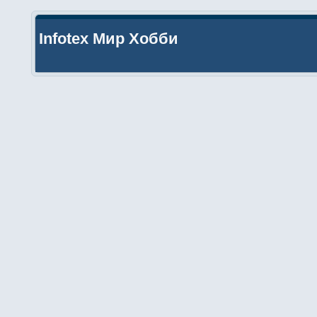
Infotex Мир Хобби
На сайт
Помощь
Поиск
Календарь
Начало
Infotex Мир Хобби
»
Hard&Soft
»
Радиолюбителю
»
Трансиверы, приемн
Страницы:
1
...
42
43
[
44
]
45
46
...
52
Вниз
Тема: Baofeng DM-32 (Прочитано 1673780 раз)
Koshak
Отпусти меня чудо халфа
КотЭ
Цитата: samiscoo
Ветеран
Я попробовал, н