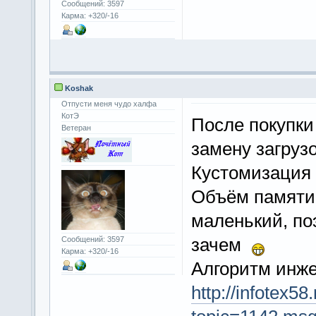
Сообщений: 3597
Карма: +320/-16
Koshak
Отпусти меня чудо халфа
КотЭ
После покупки
Ветеран
замену загруз
Кустомизация 
Объём памяти 
маленький, по
зачем
Сообщений: 3597
Карма: +320/-16
Алгоритм инже
http://infotex5