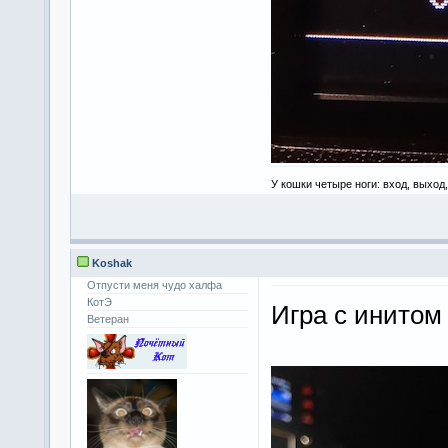
У кошки четыре ноги: вход, выход
Koshak
Отпусти меня чудо халфа
КотЭ
Игра с инитом 
Ветеран