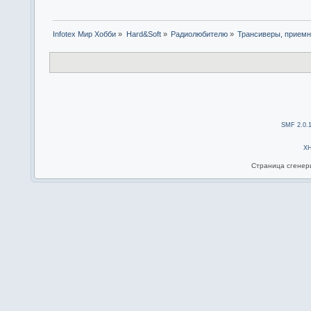
Infotex Мир Хобби
»
Hard&Soft
»
Радиолюбителю
»
Трансиверы, приемн
SMF 2.0.
X
Страница сгенери