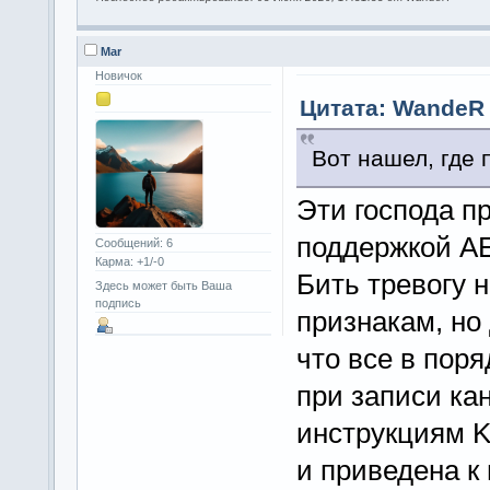
Mar
Новичок
Цитата: WandeR 
Вот нашел, где 
Эти господа п
поддержкой AE
Сообщений: 6
Карма: +1/-0
Бить тревогу 
Здесь может быть Ваша
подпись
признакам, но
что все в пор
при записи ка
инструкциям K
и приведена к