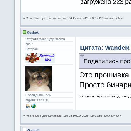
загружено 223 ра
«
Последнее редактирование: 04 Июня 2026, 20:09:22 от WandeR
»
Koshak
Отпусти меня чудо халфа
КотЭ
Цитата: WandeR 
Ветеран
Поделились про
Это прошивка и
Просто бинарн
Сообщений: 3597
У кошки четыре ноги: вход, выход
Карма: +320/-16
«
Последнее редактирование: 05 Июня 2026, 08:08:56 от Koshak
»
WandeR