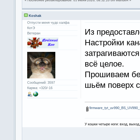
«
Последнее редактирование: 05 Июня 2026, 08:52:10 от WandeR
»
Koshak
Отпусти меня чудо халфа
КотЭ
Из предоставл
Ветеран
Настройки кан
затрагиваютс
всё целое.
Прошиваем бе
шьём поверх 
Сообщений: 3597
Карма: +320/-16
firmware_tyt_uv990_BS_UV990
У кошки четыре ноги: вход, выход