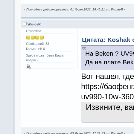
«
Последнее редактирование: 01 Июня 2026, 16:49:21 от WandeR
»
WandeR
Старожил
Цитата: Koshak о
Сообщений: 33
Карма: +4/-0
На Beken ? UV9
Здесь может быть Ваша
подпись
Да на плате Bek
Вот нашел, где
https://баофенг.
uv990-10w-3600
Извините, в
«
Последнее редактирование: 03 Июня 2026, 17:31:33 от WandeR
»