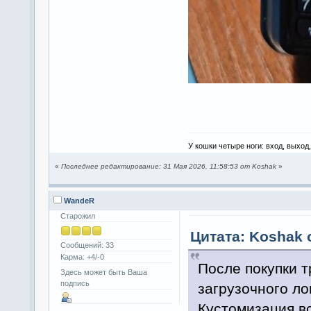
У кошки четыре ноги: вход, выход
«
Последнее редактирование: 31 Мая 2026, 11:58:53 от Koshak
»
WandeR
Старожил
Цитата: Koshak о
Сообщений: 33
Карма: +4/-0
После покупки т
Здесь может быть Ваша
подпись
загрузочного л
Кустомизация вс