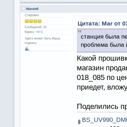
WandeR
Старожил
Цитата: Mar от 0
Сообщений: 33
Карма: +4/-0
станция была п
Здесь может быть Ваша
подпись
проблема была 
Какой прошивк
магазин прода
018_085 по цен
приедет, вложу
Поделились п
BS_UV990_DMR