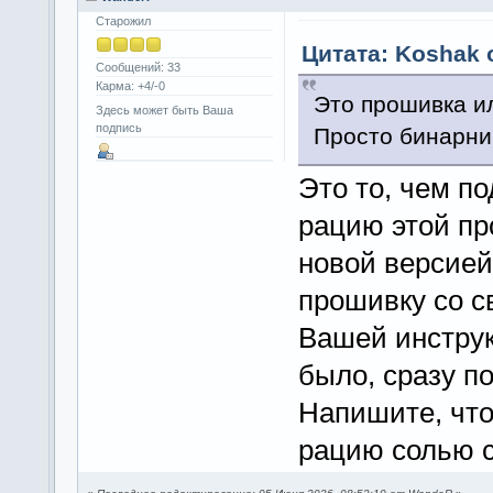
Старожил
Цитата: Koshak 
Сообщений: 33
Карма: +4/-0
Это прошивка или
Здесь может быть Ваша
подпись
Просто бинарник
Это то, чем п
рацию этой пр
новой версией
прошивку со с
Вашей инструк
было, сразу п
Напишите, что 
рацию солью с 