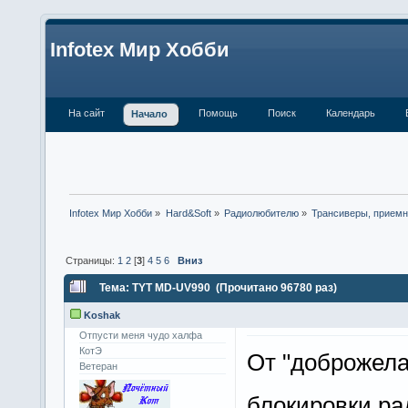
Infotex Мир Хобби
На сайт
Помощь
Поиск
Календарь
Начало
Infotex Мир Хобби
»
Hard&Soft
»
Радиолюбителю
»
Трансиверы, приемн
Страницы:
1
2
[
3
]
4
5
6
Вниз
Тема: TYT MD-UV990 (Прочитано 96780 раз)
Koshak
Отпусти меня чудо халфа
КотЭ
От "доброжела
Ветеран
блокировки р