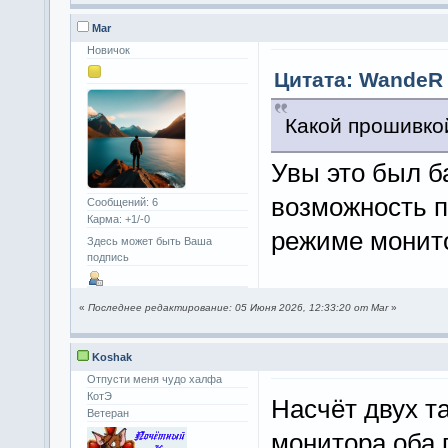
Mar
Новичок
Цитата: WandeR 
Какой прошивко
Увы это был б
возможность п
Сообщений: 6
Карма: +1/-0
режиме монито
Здесь может быть Ваша
подпись
«
Последнее редактирование: 05 Июня 2026, 12:33:20 от Mar
»
Koshak
Отпусти меня чудо халфа
КотЭ
Насчёт двух т
Ветеран
монитора оба 