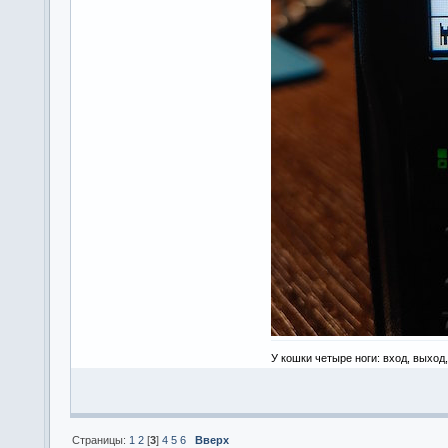
У кошки четыре ноги: вход, выход
Страницы:
1
2
[
3
]
4
5
6
Вверх