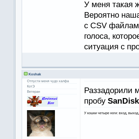
У меня такая 
Вероятно наша
с CSV файлами
голоса, которо
ситуация с пр
Koshak
Отпусти меня чудо халфа
КотЭ
Раззадорили 
Ветеран
пробу
SanDis
У кошки четыре ноги: вход, выход