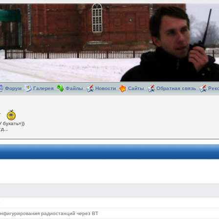
Форум
Галерея
Файлы
Новости
Сайты
Обратная связь
Рек
т
У бухать=))
д...
6
онфигурирования радиостанций через BT