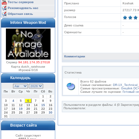
Тесты серверов
Прислано
Koshak
Рекомендовать нас
размер
27217.73 
Обратная связь
Голосов
Infotex Weapon Mod
Демо ссылка
-
Скриншоты
-
Комментарии
Сервер
94.181.174.35:27018
Карта dutch_ratshouse
Игроков 0/16
Статистика
Календарь
Всего 62 файлов
Самые скачиваемые:
DR-1X_Technical
Самые просматриваемые:
Greylink DC
Пн
Вт
Ср
Чт
Пт
Сб
Вс
Самые лучшие по оценкам:
Готовый се
1
2
3
4
5
6
7
8
9
Пользователи в разделе файлы: 4 (0 Зарегистрир
10
11
12
13
14
15
16
Пользователи:
17
18
19
20
21
22
23
24
25
26
27
28
29
30
31
Возраст сайта
Сайт существует
6553
-й день.