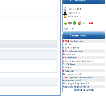
Кто онлайн
Гостей:
443
Скрытых:
0
Видимых:
1
Всего:
444
KRATKIY
Статистика
8778
Сообщений:
339 Тем
8439 Ответов
22
Изображений:
В галерее
62
Файлов:
доступных для скачивания
11
Сайтов:
в списке
0
Статьи:
В списке статей
356
Зарегистрированных
пользователей:
Последний:
gromeo94
Страниц просмотрено: