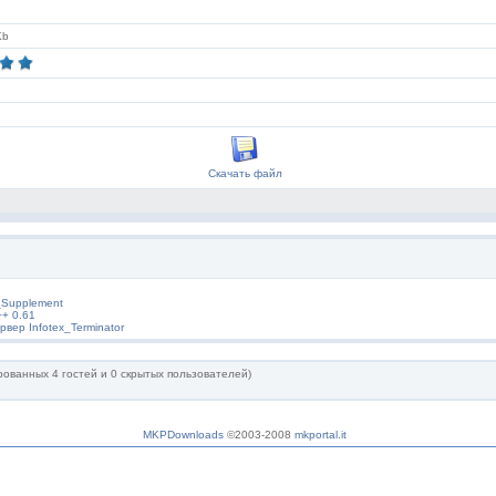
Kb
Скачать файл
_Supplement
++ 0.61
рвер Infotex_Terminator
ованных 4 гостей и 0 скрытых пользователей)
MKPDownloads
©2003-2008
mkportal.it