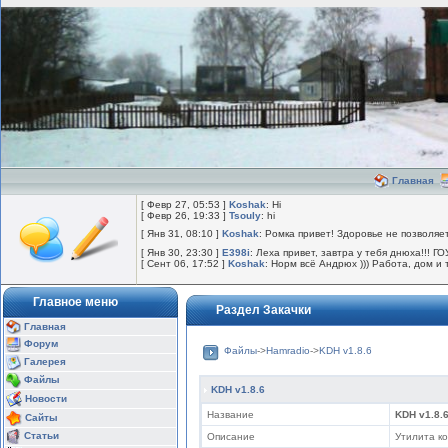
Главная
[ Февр 27, 05:53 ]
Koshak
: Hi
[ Февр 26, 19:33 ]
Tsouly
: hi
[ Янв 31, 08:10 ]
Koshak
: Ромка привет! Здоровье не позволяе
[ Янв 30, 23:30 ]
E398i
: Леха привет, завтра у тебя днюха!!! ГО
[ Сент 06, 17:52 ]
Koshak
: Норм всё Андрюх ))) Работа, дом и т
Главное меню
Раздел Закачки
Главная
Форум
Файлы
->
Hamradio
->
KDH v1.8.6
Галерея
Файлы
KDH v1.8.6
Новости
Название
KDH v1.8.
Сайты
Статьи
Описание
Утилита к