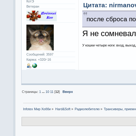
КотЭ
Цитата: nirmanov
Ветеран
после сброса по
Я не сомневал
У кошки четыре ноги: вход, выход
Сообщений: 3597
Карма: +320/-16
Страницы:
1
...
10
11
[
12
]
Вверх
Infotex Мир Хобби
»
Hard&Soft
»
Радиолюбителю
»
Трансиверы, приемн