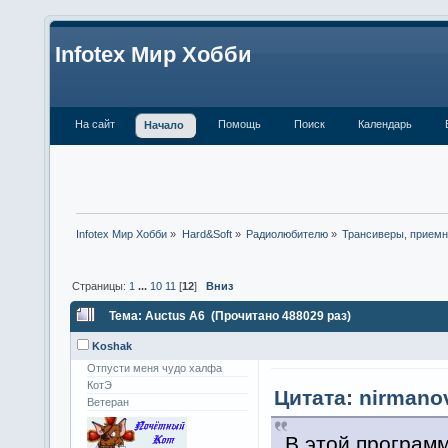
Infotex Мир Хобби
На сайт
Помощь
Поиск
Календарь
Начало
Infotex Мир Хобби
»
Hard&Soft
»
Радиолюбителю
»
Трансиверы, приемн
Страницы:
1
...
10
11
[
12
]
Вниз
Тема: Auctus A6 (Прочитано 488029 раз)
Koshak
Отпусти меня чудо халфа
КотЭ
Цитата: nirmanov
Ветеран
В этой программ