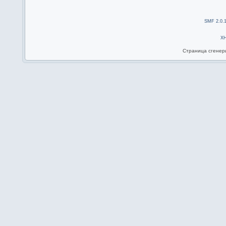
SMF 2.0.
X
Страница сгенери