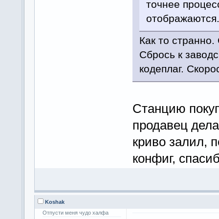
точнее процесс
отображаются
Как то странно.
Сбрось к заводс
кодеплаг. Скоро
Станцию покуп
продавец дела
криво залил, 
конфиг, спасиб
Koshak
Отпусти меня чудо халфа