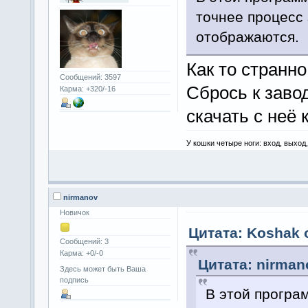
точнее процесс 
отображаются.
Как то странно
Сообщений: 3597
Сбрось к заво
Карма: +320/-16
скачать с неё 
У кошки четыре ноги: вход, выход
nirmanov
Новичок
Цитата: Koshak о
Сообщений: 3
Карма: +0/-0
Цитата: nirman
Здесь может быть Ваша
подпись
В этой програ