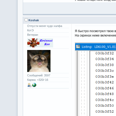
Koshak
Отпусти меня чудо халфа
КотЭ
Я быстро посмотрел твою в
Ветеран
На скринах ниже включение
Сообщений: 3597
Карма: +320/-16