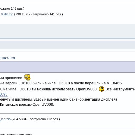
ружено 148 раз.)
0010.zip
(798.15 кБ - загружено 141 раз.)
, 06:58:29
ции прошивок
рые версии LD6100 были на чипе FD6818 а после перешли на AT1846S.
00 на чипе FD6818 ты можешь использовать OpenUV008
Все инструменты
1093
ёрнутым дисплеем. Здесь изменён один байт (ориентация дисплея)
 Китайскую версию OpenUV008.
lcd.zip
(284.58 кБ - загружено 112 раз.)
ход, земля и питание