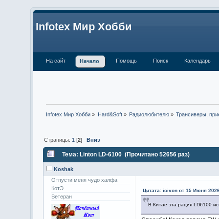
Infotex Мир Хобби
На сайт
Помощь
Поиск
Календарь
Начало
Infotex Мир Хобби
»
Hard&Soft
»
Радиолюбителю
»
Трансиверы, при
Страницы:
1
[
2
]
Вниз
Тема: Linton LD-6100 (Прочитано 52656 раз)
Koshak
Отпусти меня чудо халфа
КотЭ
Цитата: icivon от 15 Июня 2026
Ветеран
В Китае эта рация LD6100 и