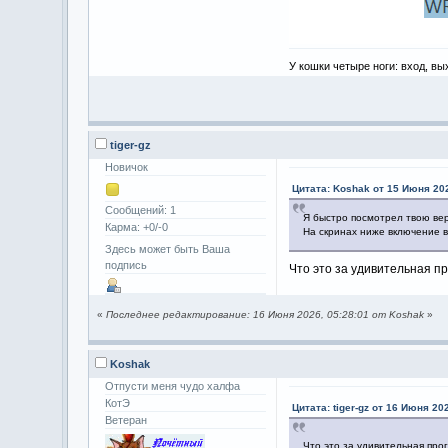
У кошки четыре ноги: вход, вы
tiger-gz
Новичок
Цитата: Koshak от 15 Июня 202
Сообщений: 1
Я быстро посмотрел твою вер
Карма: +0/-0
На скринах ниже включение 
Здесь может быть Ваша
подпись
Что это за удивительная п
«
Последнее редактирование: 16 Июня 2026, 05:28:01 от Koshak
»
Koshak
Отпусти меня чудо халфа
КотЭ
Цитата: tiger-gz от 16 Июня 20
Ветеран
Что это за удивительная про