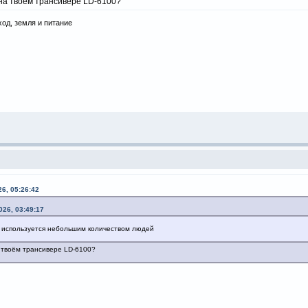
на твоём трансивере LD-6100?
ход, земля и питание
6, 05:26:42
026, 03:49:17
 используется небольшим количеством людей
 твоём трансивере LD-6100?