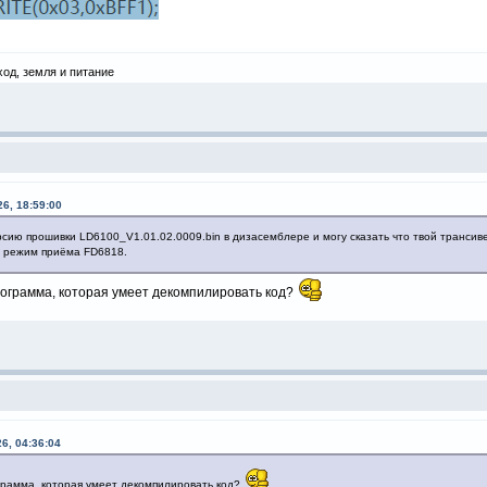
ход, земля и питание
6, 18:59:00
сию прошивки LD6100_V1.01.02.0009.bin в дизасемблере и могу сказать что твой трансив
в режим приёма FD6818.
рограмма, которая умеет декомпилировать код?
26, 04:36:04
грамма, которая умеет декомпилировать код?