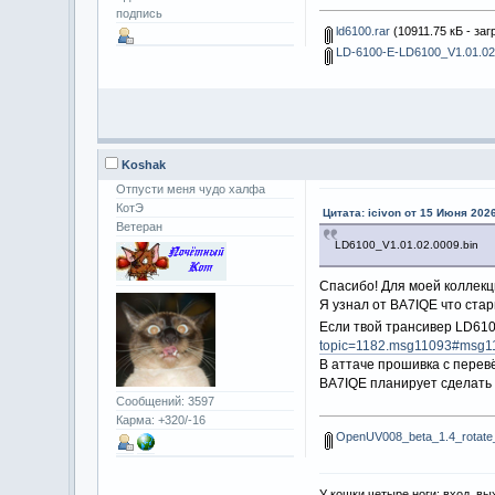
подпись
ld6100.rar
(10911.75 кБ - заг
LD-6100-E-LD6100_V1.01.02.
Koshak
Отпусти меня чудо халфа
КотЭ
Цитата: icivon от 15 Июня 2026
Ветеран
LD6100_V1.01.02.0009.bin
Спасибо! Для моей коллек
Я узнал от BA7IQE что ста
Если твой трансивер LD61
topic=1182.msg11093#msg1
В аттаче прошивка с перев
BA7IQE планирует сделать
Сообщений: 3597
Карма: +320/-16
OpenUV008_beta_1.4_rotate_
У кошки четыре ноги: вход, вы