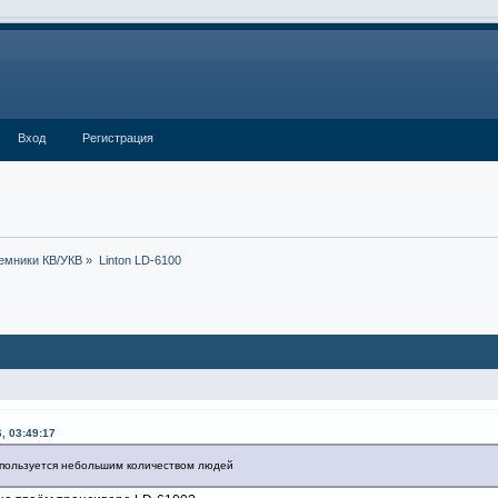
Вход
Регистрация
емники КВ/УКВ
»
Linton LD-6100
, 03:49:17
спользуется небольшим количеством людей