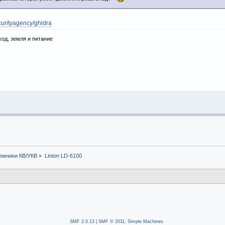
curityagency/ghidra
ход, земля и питание
емники КВ/УКВ
»
Linton LD-6100
SMF 2.0.13
|
SMF © 2011
,
Simple Machines