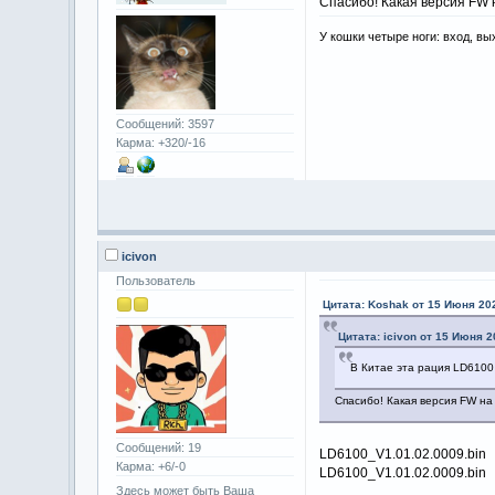
Спасибо! Какая версия FW 
У кошки четыре ноги: вход, вы
Сообщений: 3597
Карма: +320/-16
icivon
Пользователь
Цитата: Koshak от 15 Июня 202
Цитата: icivon от 15 Июня 2
В Китае эта рация LD6100
Спасибо! Какая версия FW на
Сообщений: 19
LD6100_V1.01.02.0009.bin
Карма: +6/-0
LD6100_V1.01.02.0009.bin
Здесь может быть Ваша