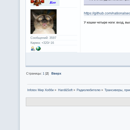
https://github.com/nationalse
У кошки четыре ноги: вход, вы
Сообщений: 3597
Карма: +320/-16
Страницы:
1
[
2
]
Вверх
Infotex Мир Хобби
»
Hard&Soft
»
Радиолюбителю
»
Трансиверы, при