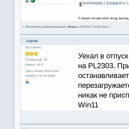
6900DMR刷机工具包新版本V2.3-01
У кошки четыре ноги: вход, выход
«
Последнее редактирование:
Вчера
в 18:29:07 от Koshak
»
Сергей
Постоялец
Уехал в отпуск
Сообщений: 20
на PL2303. Пр
Карма: +4/-0
Здесь может быть моя
останавливает
подпись, но не будет
перезагружаетс
никак не прис
Win11