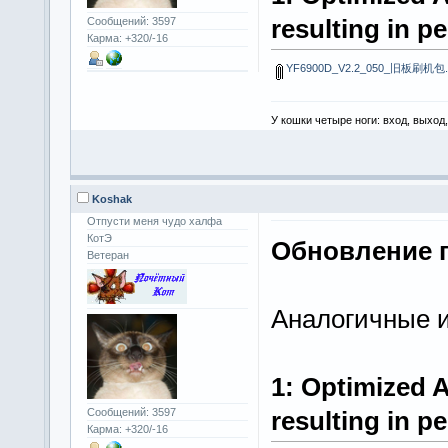
resulting in pe
Сообщений: 3597
Карма: +320/-16
YF6900D_V2.2_050_旧板刷机包.
У кошки четыре ноги: вход, выход
Koshak
Отпусти меня чудо халфа
КотЭ
Обновление п
Ветеран
Аналогичные 
1: Optimized 
resulting in pe
Сообщений: 3597
Карма: +320/-16