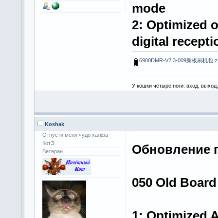
mode
2: Optimized o
digital recept
6900DMR-V2.3-009新板刷机包.z
У кошки четыре ноги: вход, выход
Koshak
Отпусти меня чудо халфа
КотЭ
Обновление п
Ветеран
050 Old Board
1: Optimized 