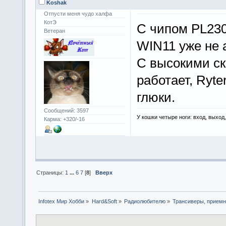
Koshak
Отпусти меня чудо халфа
КотЭ
С чипом PL230
Ветеран
WIN11 уже не 
С высокими ск
работает, Ryte
глюки.
Сообщений: 3597
У кошки четыре ноги: вход, выход
Карма: +320/-16
Страницы:
1
...
6
7
[
8
]
Вверх
Infotex Мир Хобби
»
Hard&Soft
»
Радиолюбителю
»
Трансиверы, приемн