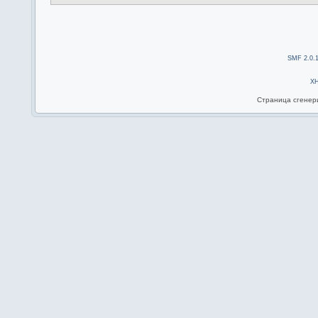
SMF 2.0.
X
Страница сгенери