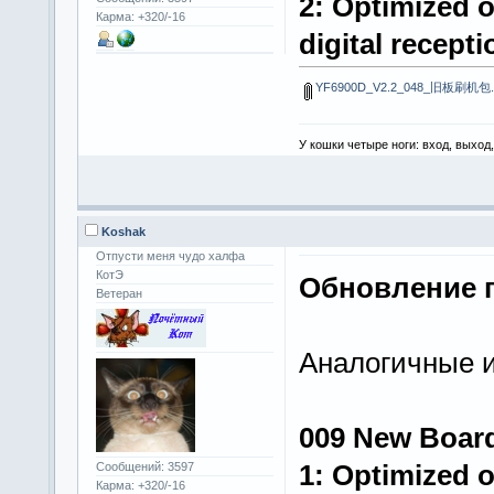
2: Optimized o
Карма: +320/-16
digital recept
YF6900D_V2.2_048_旧板刷机包.
У кошки четыре ноги: вход, выход
Koshak
Отпусти меня чудо халфа
КотЭ
Обновление п
Ветеран
Аналогичные 
009 New Boar
1: Optimized o
Сообщений: 3597
Карма: +320/-16