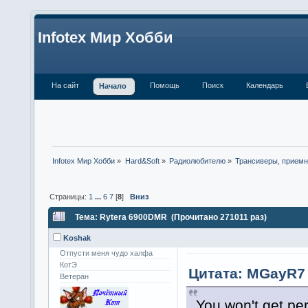
Infotex Мир Хобби
На сайт
Помощь
Поиск
Календарь
Начало
Infotex Мир Хобби
»
Hard&Soft
»
Радиолюбителю
»
Трансиверы, приемн
Страницы:
1
...
6
7
[
8
]
Вниз
Тема: Rytera 6900DMR (Прочитано 271011 раз)
Koshak
Отпусти меня чудо халфа
КотЭ
Цитата: MGayR7 
Ветеран
You won't get per