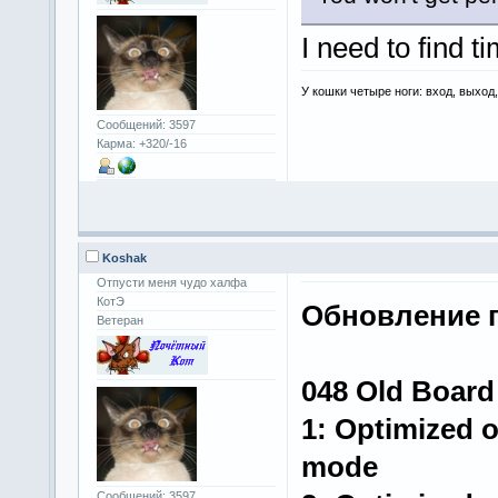
I need to find t
У кошки четыре ноги: вход, выход
Сообщений: 3597
Карма: +320/-16
Koshak
Отпусти меня чудо халфа
КотЭ
Обновление п
Ветеран
048 Old Boar
1: Optimized o
mode
Сообщений: 3597