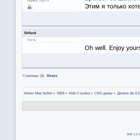
Карма: +93/-9
Этим я только хот
Siriluck
Гость
Oh well. Enjoy your
Страницы: [
1
]
Вверх
Infotex Мир Хобби
»
WEB
»
Web-Стройка
»
CMS-дижки
»
Движок dle 8.5
SMF 2.0.