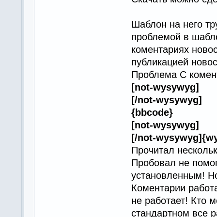
Шаблон на него тр
проблемой в шабло
коментариях новос
публикацией новос
Проблема С комен
[not-wysywyg]
[/not-wysywyg]
{bbcode}
[not-wysywyg]
[/not-wysywyg]{w
Прочитал нескольк
Пробовал не помо
установленным! Но
Коментарии работа
не работает! Кто 
стандартном все р