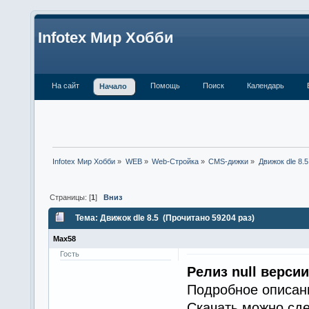
Infotex Мир Хобби
На сайт
Помощь
Поиск
Календарь
Начало
Infotex Мир Хобби
»
WEB
»
Web-Стройка
»
CMS-дижки
»
Движок dle 8.5
Страницы: [
1
]
Вниз
Тема: Движок dle 8.5 (Прочитано 59204 раз)
Max58
Гость
Релиз null версии
Подробное описа
Скачать можно сд