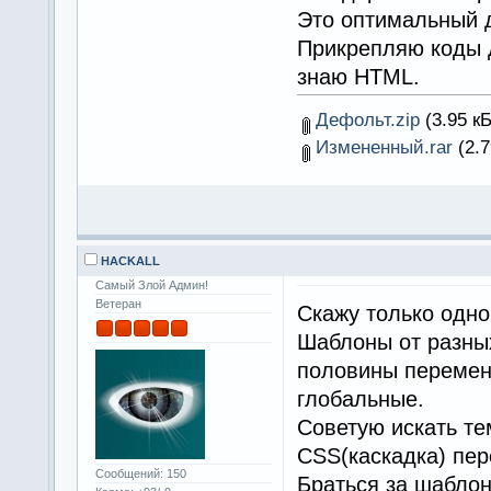
Это оптимальный 
Прикрепляю коды 
знаю HTML.
Дефольт.zip
(3.95 кБ
Измененный.rar
(2.7
HACKALL
Самый Злой Админ!
Ветеран
Скажу только одно
Шаблоны от разных
половины перемен
глобальные.
Советую искать т
CSS(каскадка) пер
Сообщений: 150
Браться за шаблон