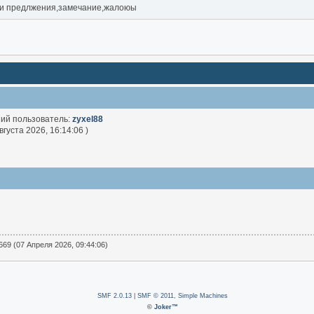
ши предлжения,замечание,жалоюы
ний пользователь:
zyxel88
вгуста 2026, 16:14:06 )
69 (07 Апреля 2026, 09:44:06)
SMF 2.0.13
|
SMF © 2011
,
Simple Machines
©
Joker™