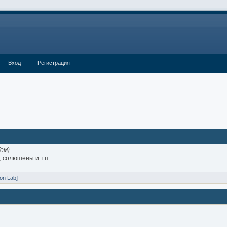
Вход
Регистрация
ем)
, солюшены и т.п
on Lab]