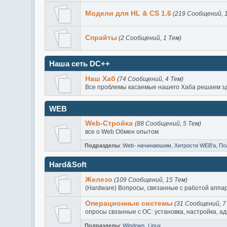
Модели для HL & CS 1.6
(219 Сообщений, 1
Спрайты
(2 Сообщений, 1 Тем)
Наша сеть DC++
Наш Хаб
(74 Сообщений, 4 Тем)
Все проблемы касаемые нашего Хаба решаем з
WEB
Web-Стройка
(88 Сообщений, 5 Тем)
все о Web Обмен опытом
Подразделы
:
Web- начинаюшим
,
Хитрости WEB'а
,
По
Hard&Soft
Железо
(109 Сообщений, 15 Тем)
(Hardware) Вопросы, связанные с работой аппа
Операционные системы
(31 Сообщений, 7
опросы свзанные с ОС: установка, настройка, а
Подразделы
:
Windows
,
Linux