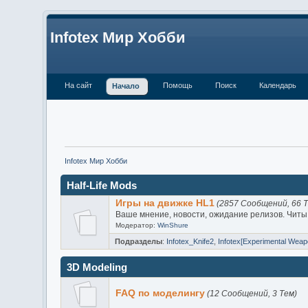
Infotex Мир Хобби
На сайт
Помощь
Поиск
Календарь
Начало
Infotex Мир Хобби
Half-Life Mods
Игры на движке HL1
(2857 Сообщений, 66 Т
Ваше мнение, новости, ожидание релизов. Читы
Модератор:
WinShure
Подразделы
:
Infotex_Knife2
,
Infotex[Experimental Weap
3D Modeling
FAQ по моделингу
(12 Сообщений, 3 Тем)