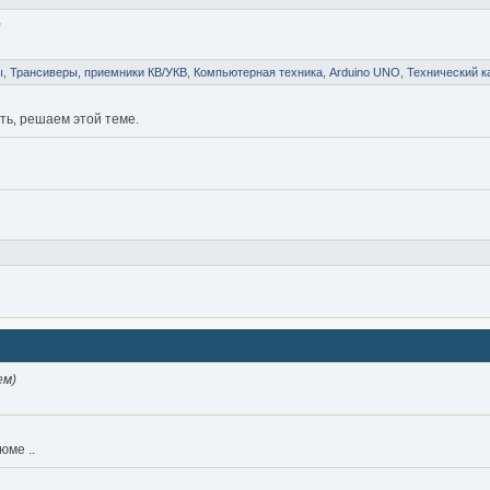
)
ы
,
Трансиверы, приемники КВ/УКВ
,
Компьютерная техника
,
Arduino UNO
,
Технический к
ить, решаем этой теме.
ем)
юме ..