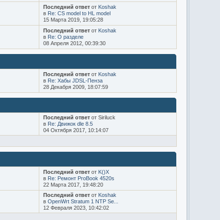
Последний ответ
от
Koshak
в
Re: CS model to HL model
15 Марта 2019, 19:05:28
Последний ответ
от
Koshak
в
Re: О разделе
08 Апреля 2012, 00:39:30
Последний ответ
от
Koshak
в
Re: Хабы JDSL-Пенза
28 Декабря 2009, 18:07:59
Последний ответ
от Siriluck
в
Re: Движок dle 8.5
04 Октября 2017, 10:14:07
Последний ответ
от
K()X
в
Re: Ремонт ProBook 4520s
22 Марта 2017, 19:48:20
Последний ответ
от
Koshak
в
OpenWrt Stratum 1 NTP Se...
12 Февраля 2023, 10:42:02