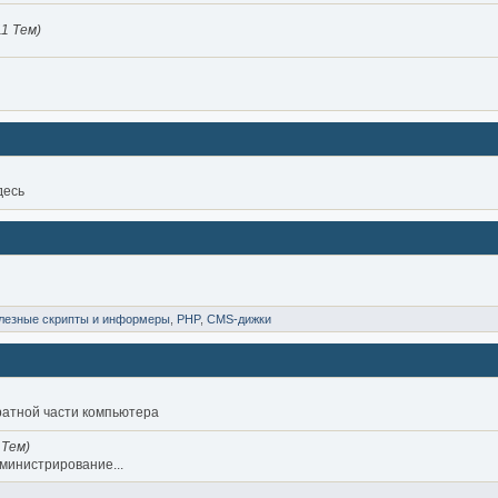
1 Тем)
десь
лезные скрипты и информеры
,
PHP
,
CMS-дижки
ратной части компьютера
 Тем)
дминистрирование...