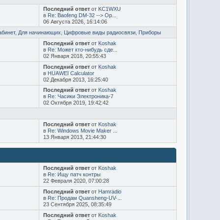
Последний ответ
от
KC1WXU
в
Re: Baofeng DM-32 --> Op...
06 Августа 2026, 16:14:06
абинет
,
Для начинающих
,
Цифровые виды радиосвязи
,
Приборы
Последний ответ
от
Koshak
в
Re: Может кто-нибудь сде...
02 Января 2018, 20:55:43
Последний ответ
от
Koshak
в
HUAWEI Calculator
02 Декабря 2013, 16:25:40
Последний ответ
от
Koshak
в
Re: Часики Электроника-7
02 Октября 2019, 19:42:42
Последний ответ
от
Koshak
в
Re: Windows Movie Maker ...
13 Января 2013, 21:44:30
Последний ответ
от
Koshak
в
Re: Ищу патч контры
22 Февраля 2020, 07:00:28
Последний ответ
от
Hamradio
в
Re: Продам Quansheng-UV-...
23 Сентября 2025, 08:35:49
Последний ответ
от
Koshak